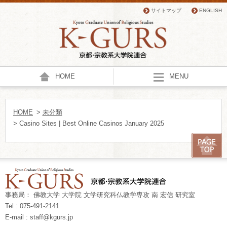
サイトマップ
ENGLISH
HOME
MENU
HOME
>
未分類
> Casino Sites | Best Online Casinos January 2025
事務局： 佛教大学 大学院 文学研究科仏教学専攻 南 宏信 研究室
Tel : 075-491-2141
E-mail : staff@kgurs.jp