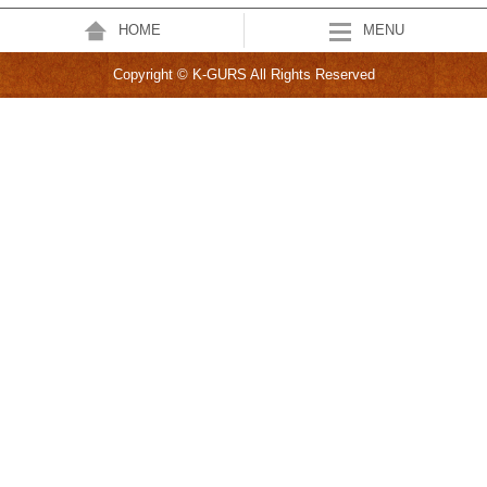
HOME
MENU
Copyright © K-GURS All Rights Reserved