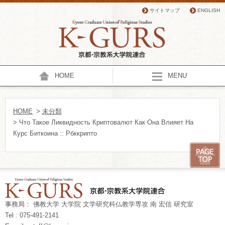
サイトマップ
ENGLISH
HOME
MENU
HOME
>
未分類
> Что Такое Ликвидность Криптовалют Как Она Влияет На
Курс Биткоина :: Рбккрипто
事務局： 佛教大学 大学院 文学研究科仏教学専攻 南 宏信 研究室
Tel : 075-491-2141