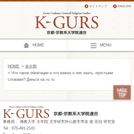
サイトマップ
ENGLISH
HOME
MENU
HOME
>
未分類
> Что такое облигации и что важно о них знать, простыми
словами? Деньги на vc ru
事務局： 佛教大学 大学院 文学研究科仏教学専攻 南 宏信 研究室
Tel : 075-491-2141