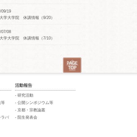
/09/19
大学大学院 休講情報（9/20）
/07/08
大学大学院 休講情報（7/10）
活動報告
- 研究活動
法等
- 公開シンポジウム等
- 京都・宗教論叢
シラバ
- 院生発表会