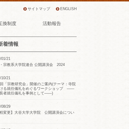
サイトマップ
ENGLISH
互換制度
活動報告
新着情報
/01/21
・宗教系大学院連合 公開講演会 2024
/10/21
2回「宗教研究会」開催のご案内(テーマ：寺院
ける就任儀礼をめぐるワークショップ ――
長者就任儀礼を事例として――)
/08/29
程変更】大谷大学大学院 公開講演会につい