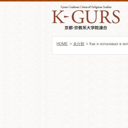
HOME
>
未分類
> Как я оплачивал в ин