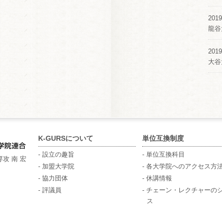
2019
龍谷
2019
大谷
K-GURSについて
単位互換制度
- 設立の趣旨
- 単位互換科目
攻 南 宏
- 加盟大学院
- 各大学院へのアクセス方
- 協力団体
- 休講情報
- 評議員
- チェーン・レクチャーの
ス