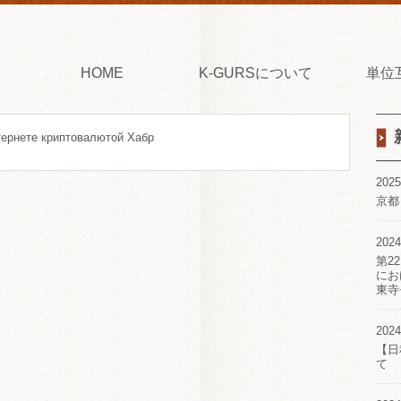
HOME
K-GURSについて
単位
тернете криптовалютой Хабр
2025
京都
2024
第2
にお
東寺
2024
【日
て