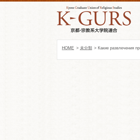
HOME
>
未分類
> Какие развлечения п