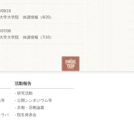
/09/19
大学大学院 休講情報（9/20）
/07/08
大学大学院 休講情報（7/10）
活動報告
- 研究活動
法等
- 公開シンポジウム等
- 京都・宗教論叢
シラバ
- 院生発表会