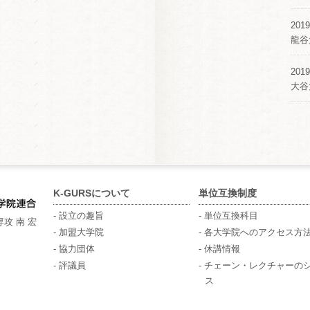
2019
龍谷
2019
大谷
K-GURSについて
単位互換制度
- 設立の趣旨
- 単位互換科目
攻 南 宏
- 加盟大学院
- 各大学院へのアクセス方
- 協力団体
- 休講情報
- 評議員
- チェーン・レクチャーの
ス