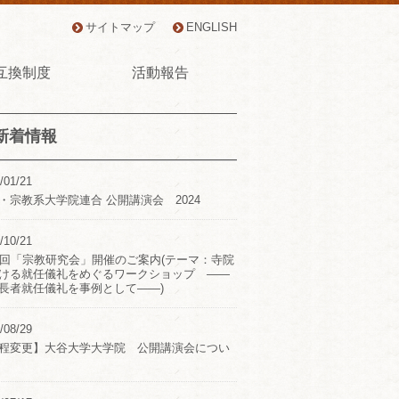
サイトマップ
ENGLISH
互換制度
活動報告
新着情報
/01/21
・宗教系大学院連合 公開講演会 2024
/10/21
2回「宗教研究会」開催のご案内(テーマ：寺院
ける就任儀礼をめぐるワークショップ ――
長者就任儀礼を事例として――)
/08/29
程変更】大谷大学大学院 公開講演会につい