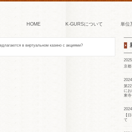
HOME
K-GURSについて
単位
редлагаются в виртуальном казино с акциями?
2025
京都
2024
第2
にお
東寺
2024
【日
て