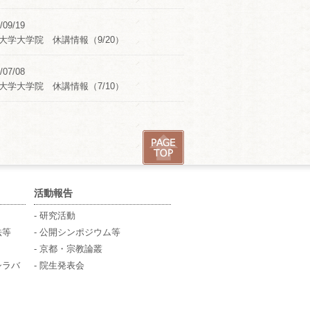
/09/19
大学大学院 休講情報（9/20）
/07/08
大学大学院 休講情報（7/10）
活動報告
- 研究活動
法等
- 公開シンポジウム等
- 京都・宗教論叢
シラバ
- 院生発表会