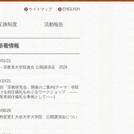
サイトマップ
ENGLISH
互換制度
活動報告
新着情報
/01/21
・宗教系大学院連合 公開講演会 2024
/10/21
2回「宗教研究会」開催のご案内(テーマ：寺院
ける就任儀礼をめぐるワークショップ ――
長者就任儀礼を事例として――)
/08/29
程変更】大谷大学大学院 公開講演会につい