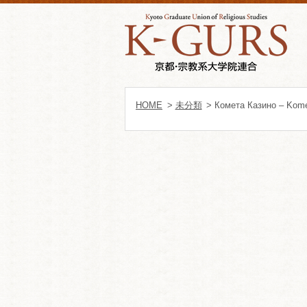
HOME
>
未分類
> Комета Казино – Kom