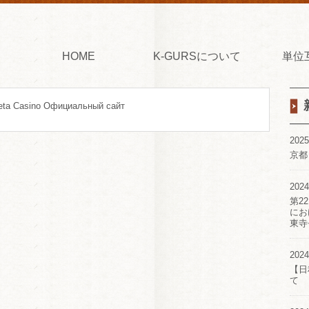
HOME
K-GURSについて
単位
eta Casino Официальный сайт
2025
京都
2024
第2
にお
東寺
2024
【日
て