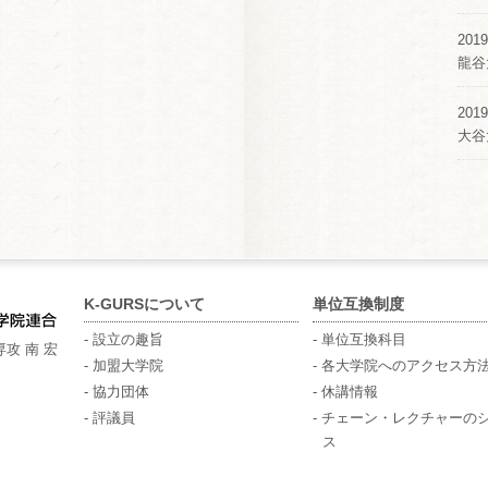
2019
龍谷
2019
大谷
K-GURSについて
単位互換制度
- 設立の趣旨
- 単位互換科目
攻 南 宏
- 加盟大学院
- 各大学院へのアクセス方
- 協力団体
- 休講情報
- 評議員
- チェーン・レクチャーの
ス