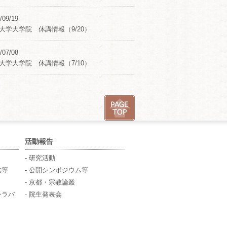
/09/19
大学大学院 休講情報（9/20）
/07/08
大学大学院 休講情報（7/10）
活動報告
- 研究活動
法等
- 公開シンポジウム等
- 京都・宗教論叢
シラバ
- 院生発表会