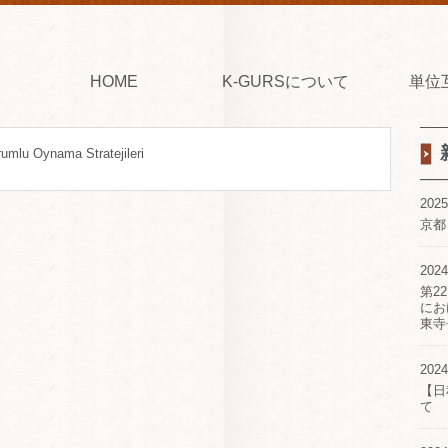
HOME
K-GURSについて
単位
umlu Oynama Stratejileri
2025
京都
2024
第2
にお
東寺
2024
【日
て