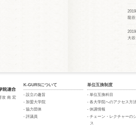
2019
龍谷
2019
大谷
K-GURSについて
単位互換制度
- 設立の趣旨
- 単位互換科目
攻 南 宏
- 加盟大学院
- 各大学院へのアクセス方
- 協力団体
- 休講情報
- 評議員
- チェーン・レクチャーの
ス