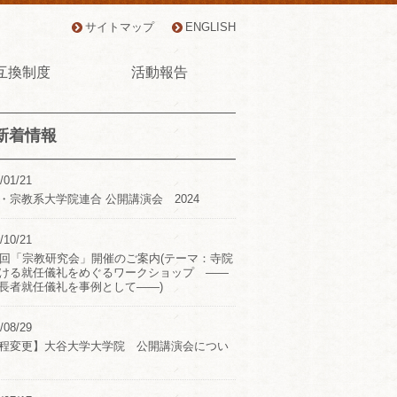
サイトマップ
ENGLISH
互換制度
活動報告
新着情報
/01/21
・宗教系大学院連合 公開講演会 2024
/10/21
2回「宗教研究会」開催のご案内(テーマ：寺院
ける就任儀礼をめぐるワークショップ ――
長者就任儀礼を事例として――)
/08/29
程変更】大谷大学大学院 公開講演会につい