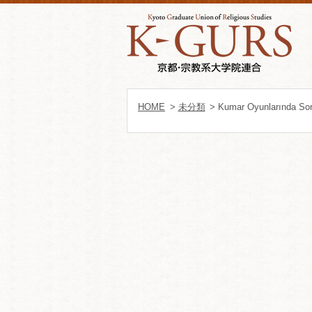
HOME
>
未分類
> Kumar Oyunlarında Sor