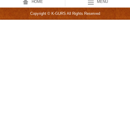
HOME
MENU
Copyright © K-GURS All Rights Reserved