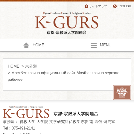
サイトマップ
ENGLISH
HOME
MENU
HOME
>
未分類
> Мостбет казино официальный сайт Mostbet казино зеркало
рабочее
事務局： 佛教大学 大学院 文学研究科仏教学専攻 南 宏信 研究室
Tel : 075-491-2141