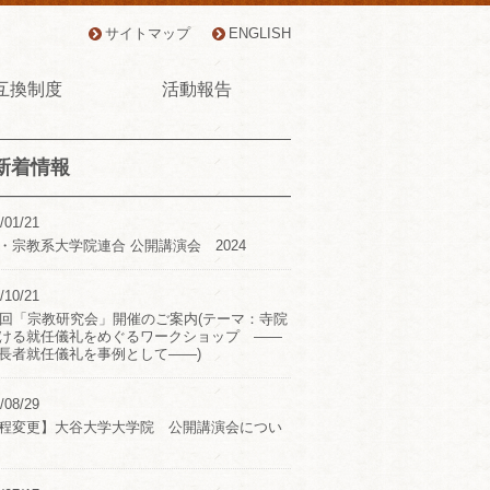
サイトマップ
ENGLISH
互換制度
活動報告
新着情報
/01/21
・宗教系大学院連合 公開講演会 2024
/10/21
2回「宗教研究会」開催のご案内(テーマ：寺院
ける就任儀礼をめぐるワークショップ ――
長者就任儀礼を事例として――)
/08/29
程変更】大谷大学大学院 公開講演会につい