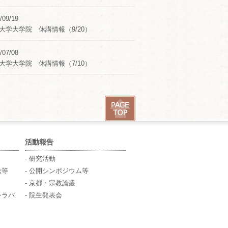
/09/19
大学大学院 休講情報（9/20）
/07/08
大学大学院 休講情報（7/10）
活動報告
- 研究活動
法等
- 公開シンポジウム等
- 京都・宗教論叢
シラバ
- 院生発表会