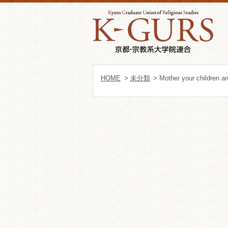
HOME
>
未分類
> Mother your children are