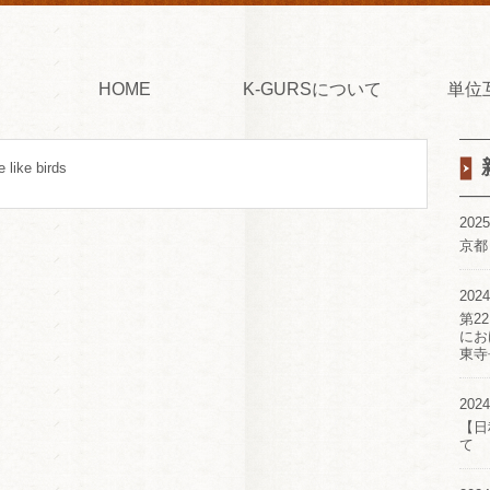
HOME
K-GURSについて
単位
 like birds
2025
京都
2024
第2
にお
東寺
2024
【日
て