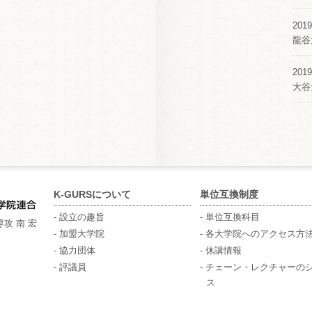
2019
龍谷
2019
大谷
K-GURSについて
単位互換制度
- 設立の趣旨
- 単位互換科目
攻 南 宏
- 加盟大学院
- 各大学院へのアクセス方
- 協力団体
- 休講情報
- 評議員
- チェーン・レクチャーの
ス