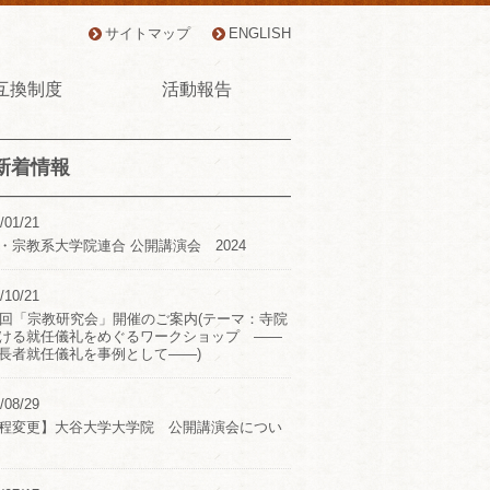
サイトマップ
ENGLISH
互換制度
活動報告
新着情報
/01/21
・宗教系大学院連合 公開講演会 2024
/10/21
2回「宗教研究会」開催のご案内(テーマ：寺院
ける就任儀礼をめぐるワークショップ ――
長者就任儀礼を事例として――)
/08/29
程変更】大谷大学大学院 公開講演会につい