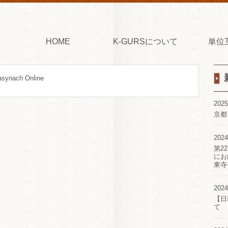
HOME
K-GURSについて
単位
asynach Online
2025
京都
2024
第2
にお
東寺
2024
【日
て