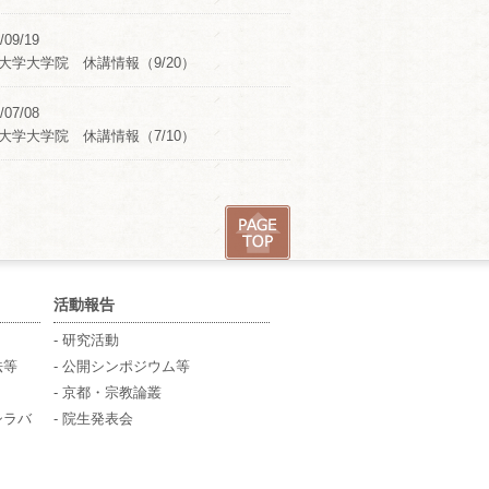
/09/19
大学大学院 休講情報（9/20）
/07/08
大学大学院 休講情報（7/10）
活動報告
- 研究活動
法等
- 公開シンポジウム等
- 京都・宗教論叢
シラバ
- 院生発表会