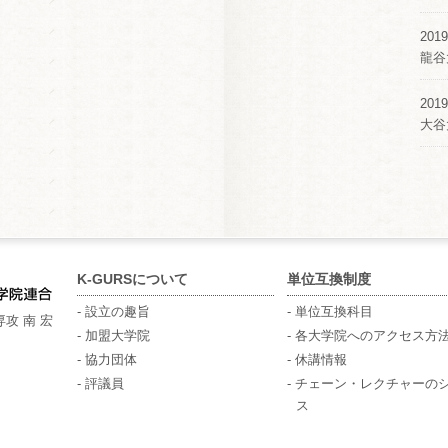
2019
龍谷
2019
大谷
K-GURSについて
単位互換制度
- 設立の趣旨
- 単位互換科目
攻 南 宏
- 加盟大学院
- 各大学院へのアクセス方
- 協力団体
- 休講情報
- 評議員
- チェーン・レクチャーの
ス