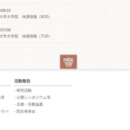
/09/19
大学大学院 休講情報（9/20）
/07/08
大学大学院 休講情報（7/10）
活動報告
- 研究活動
法等
- 公開シンポジウム等
- 京都・宗教論叢
シラバ
- 院生発表会