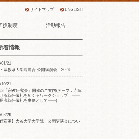
サイトマップ
ENGLISH
互換制度
活動報告
新着情報
/01/21
・宗教系大学院連合 公開講演会 2024
/10/21
2回「宗教研究会」開催のご案内(テーマ：寺院
ける就任儀礼をめぐるワークショップ ――
長者就任儀礼を事例として――)
/08/29
程変更】大谷大学大学院 公開講演会につい