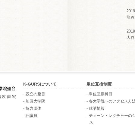
2019
龍谷
2019
大谷
K-GURSについて
単位互換制度
- 設立の趣旨
- 単位互換科目
攻 南 宏
- 加盟大学院
- 各大学院へのアクセス方
- 協力団体
- 休講情報
- 評議員
- チェーン・レクチャーの
ス