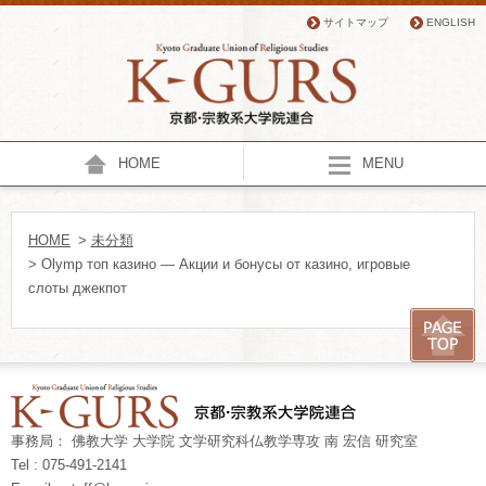
サイトマップ
ENGLISH
HOME
MENU
HOME
>
未分類
> Olymp топ казино — Акции и бонусы от казино, игровые
слоты джекпот
事務局： 佛教大学 大学院 文学研究科仏教学専攻 南 宏信 研究室
Tel : 075-491-2141