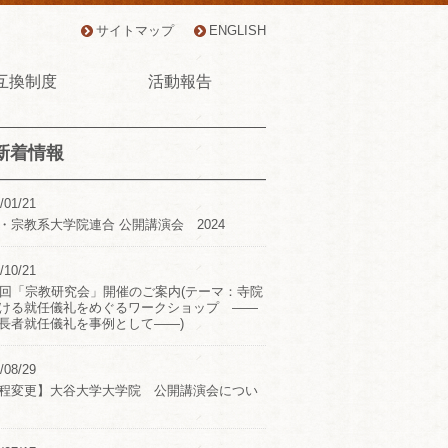
サイトマップ
ENGLISH
互換制度
活動報告
新着情報
/01/21
・宗教系大学院連合 公開講演会 2024
/10/21
2回「宗教研究会」開催のご案内(テーマ：寺院
ける就任儀礼をめぐるワークショップ ――
長者就任儀礼を事例として――)
/08/29
程変更】大谷大学大学院 公開講演会につい