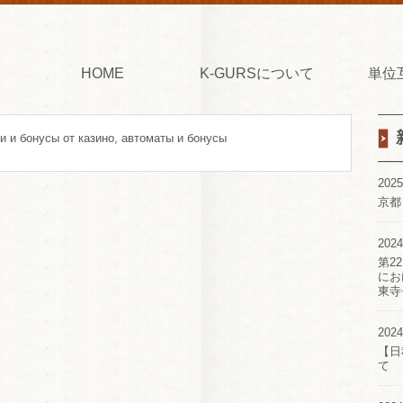
HOME
K-GURSについて
単位
и и бонусы от казино, автоматы и бонусы
2025
京都
2024
第2
にお
東寺
2024
【日
て