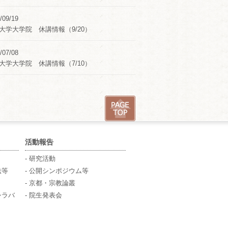
/09/19
大学大学院 休講情報（9/20）
/07/08
大学大学院 休講情報（7/10）
活動報告
- 研究活動
法等
- 公開シンポジウム等
- 京都・宗教論叢
シラバ
- 院生発表会