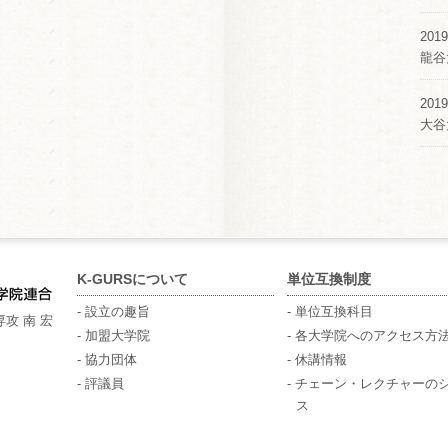
2019
龍谷
2019
大谷
K-GURSについて
単位互換制度
- 設立の趣旨
- 単位互換科目
攻 南 宏
- 加盟大学院
- 各大学院へのアクセス方
- 協力団体
- 休講情報
- 評議員
- チェーン・レクチャーの
ス