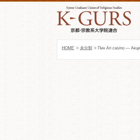
HOME
>
未分類
> Пин Ап casino — Акци