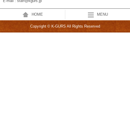
E-mail : staff@kgurs.jp
HOME
MENU
Copyright © K-GURS All Rights Reserved