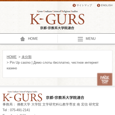
サイトマップ
ENGLISH
HOME
MENU
HOME
>
未分類
> Pin Up casino | Демо слоты бесплатно, честное интернет
казино
事務局： 佛教大学 大学院 文学研究科仏教学専攻 南 宏信 研究室
Tel : 075-491-2141