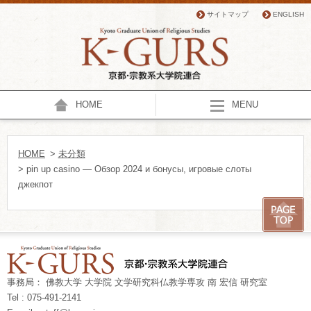
サイトマップ
ENGLISH
HOME
MENU
HOME
>
未分類
> pin up casino — Обзор 2024 и бонусы, игровые слоты
джекпот
事務局： 佛教大学 大学院 文学研究科仏教学専攻 南 宏信 研究室
Tel : 075-491-2141