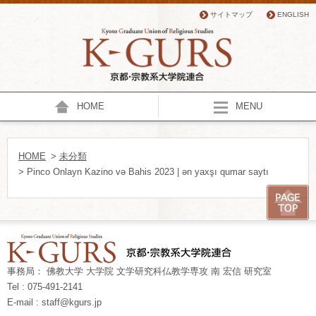
サイトマップ
ENGLISH
HOME
MENU
HOME
>
未分類
> Pinco Onlayn Kazino və Bahis 2023 | ən yaxşı qumar saytı
事務局： 佛教大学 大学院 文学研究科仏教学専攻 南 宏信 研究室
Tel : 075-491-2141
E-mail : staff@kgurs.jp