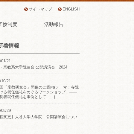
サイトマップ
ENGLISH
互換制度
活動報告
新着情報
/01/21
・宗教系大学院連合 公開講演会 2024
/10/21
2回「宗教研究会」開催のご案内(テーマ：寺院
ける就任儀礼をめぐるワークショップ ――
長者就任儀礼を事例として――)
/08/29
程変更】大谷大学大学院 公開講演会につい