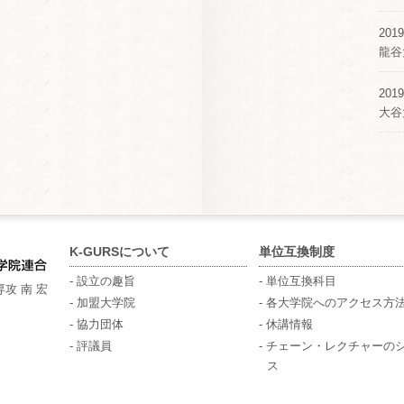
2019
龍谷
2019
大谷
K-GURSについて
単位互換制度
- 設立の趣旨
- 単位互換科目
攻 南 宏
- 加盟大学院
- 各大学院へのアクセス方
- 協力団体
- 休講情報
- 評議員
- チェーン・レクチャーの
ス