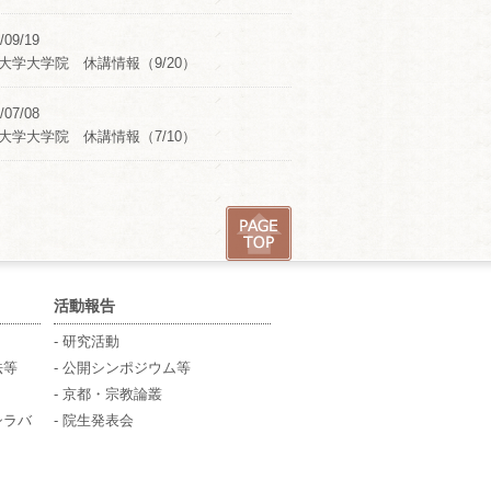
/09/19
大学大学院 休講情報（9/20）
/07/08
大学大学院 休講情報（7/10）
活動報告
- 研究活動
法等
- 公開シンポジウム等
- 京都・宗教論叢
シラバ
- 院生発表会