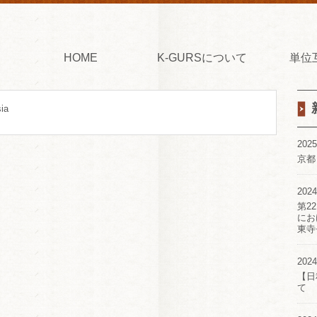
HOME
K-GURSについて
単位
ia
2025
京都
2024
第2
にお
東寺
2024
【日
て