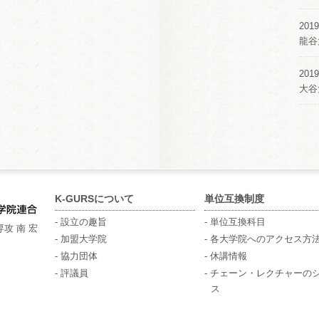
2019
龍谷
2019
大谷
K-GURSについて
単位互換制度
- 設立の趣旨
- 単位互換科目
攻 南 宏
- 加盟大学院
- 各大学院へのアクセス方
- 協力団体
- 休講情報
- 評議員
- チェーン・レクチャーの
ス