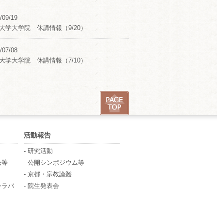
/09/19
大学大学院 休講情報（9/20）
/07/08
大学大学院 休講情報（7/10）
活動報告
- 研究活動
法等
- 公開シンポジウム等
- 京都・宗教論叢
シラバ
- 院生発表会