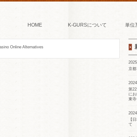
HOME
K-GURSについて
単位
sino Online Alternatives
2025
京都
2024
第2
にお
東寺
2024
【日
て