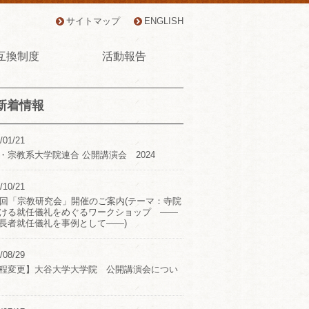
サイトマップ
ENGLISH
互換制度
活動報告
新着情報
/01/21
・宗教系大学院連合 公開講演会 2024
/10/21
2回「宗教研究会」開催のご案内(テーマ：寺院
ける就任儀礼をめぐるワークショップ ――
長者就任儀礼を事例として――)
/08/29
程変更】大谷大学大学院 公開講演会につい