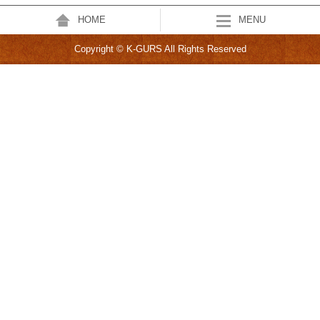
HOME
MENU
Copyright © K-GURS All Rights Reserved