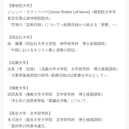
【種智院大学】
ジェシー・ラフィーバー[Jesse Robert LeFebvre]（種智院大学卒
真言宗豊山派持明院院代）
「空海の『請来目録』について―経典目録から始まる「密教」―」
【同志社大学】
徐 珊珊（同志社大学大学院 神学研究科 博士前期課程）
「中国におけるキリスト教と道教の対話」
【花園大学】
法長［李 忠煥］（花園大学大学院 文学研究科 博士後期課程）
「大乗菩薩戒思想の研究─新羅元暁の註釈書を中心として─」
【佛教大学】
武田真享（佛教大学大学院 文学研究科 博士後期課程）
「浄土宗八祖酉誉聖聡『厭穢欣浄集』について」
【龍谷大学・文学研究科】
末川洸介（龍谷大学大学院 文学研究科 博士後期課程）
「梁武帝の同泰寺建立」