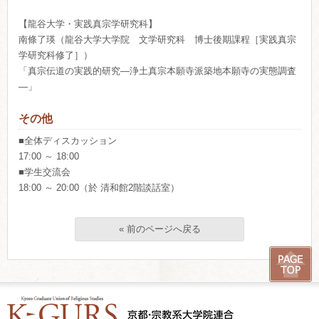
【龍谷大学・実践真宗学研究科】
南條了瑛（龍谷大学大学院 文学研究科 博士後期課程［実践真宗
学研究科修了］）
「真宗伝道の実践的研究―浄土真宗本願寺派築地本願寺の実態調査
―」
その他
■全体ディスカッション
17:00 ～ 18:00
■学生交流会
18:00 ～ 20:00（於 清和館2階談話室）
« 前のページへ戻る