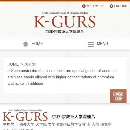
サイトマップ
ENGLISH
HOME
MENU
HOME
>
未分類
> Superaustenitic stainless steels are special grades of austenitic
stainless steels alloyed with higher concentrations of chromium
and nickel in addition
事務局： 佛教大学 大学院 文学研究科仏教学専攻 南 宏信 研究室