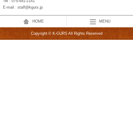
Tel : 075-491-2141
E-mail : staff@kgurs.jp
HOME
MENU
Copyright © K-GURS All Rights Reserved