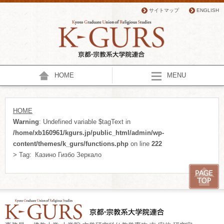
サイトマップ
ENGLISH
HOME
MENU
HOME
Warning
: Undefined variable $tagText in
/home/xb160961/kgurs.jp/public_html/admin/wp-
content/themes/k_gurs/functions.php
on line
222
> Tag:
Казино Гизбо Зеркало