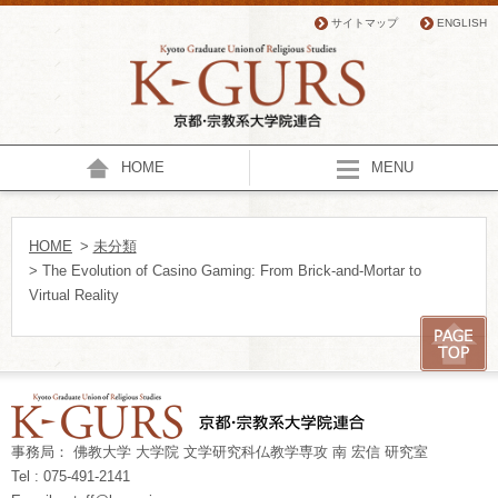
サイトマップ
ENGLISH
HOME
MENU
HOME
>
未分類
> The Evolution of Casino Gaming: From Brick-and-Mortar to
Virtual Reality
事務局： 佛教大学 大学院 文学研究科仏教学専攻 南 宏信 研究室
Tel : 075-491-2141