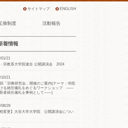
サイトマップ
ENGLISH
互換制度
活動報告
新着情報
/01/21
・宗教系大学院連合 公開講演会 2024
/10/21
2回「宗教研究会」開催のご案内(テーマ：寺院
ける就任儀礼をめぐるワークショップ ――
長者就任儀礼を事例として――)
/08/29
程変更】大谷大学大学院 公開講演会につい