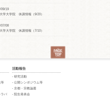
/09/19
大学大学院 休講情報（9/20）
/07/08
大学大学院 休講情報（7/10）
活動報告
- 研究活動
法等
- 公開シンポジウム等
- 京都・宗教論叢
シラバ
- 院生発表会