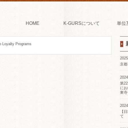
HOME
K-GURSについて
単位
o Loyalty Programs
2025
京都
2024
第2
にお
東寺
2024
【日
て