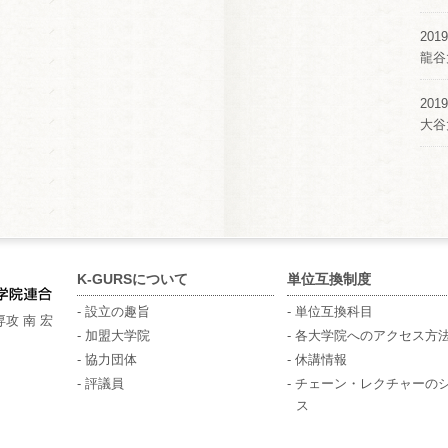
2019
龍谷
2019
大谷
K-GURSについて
単位互換制度
- 設立の趣旨
- 単位互換科目
攻 南 宏
- 加盟大学院
- 各大学院へのアクセス方
- 協力団体
- 休講情報
- 評議員
- チェーン・レクチャーの
ス