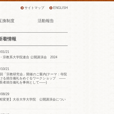
サイトマップ
ENGLISH
互換制度
活動報告
新着情報
/01/21
・宗教系大学院連合 公開講演会 2024
/10/21
2回「宗教研究会」開催のご案内(テーマ：寺院
ける就任儀礼をめぐるワークショップ ――
長者就任儀礼を事例として――)
/08/29
程変更】大谷大学大学院 公開講演会につい