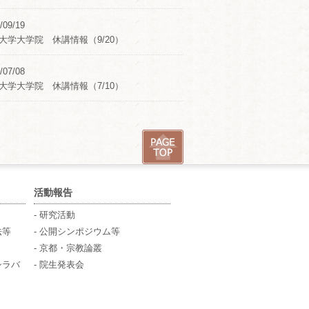
/09/19
大学大学院 休講情報（9/20）
/07/08
大学大学院 休講情報（7/10）
活動報告
- 研究活動
法等
- 公開シンポジウム等
- 京都・宗教論叢
シラバ
- 院生発表会