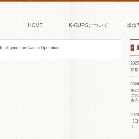
HOME
K-GURSについて
単位
l Intelligence on Casino Operations
2025
京都
2024
第2
にお
東寺
2024
【日
て