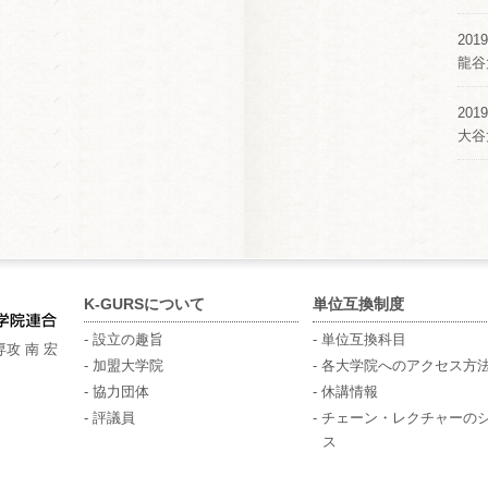
2019
龍谷
2019
大谷
K-GURSについて
単位互換制度
- 設立の趣旨
- 単位互換科目
攻 南 宏
- 加盟大学院
- 各大学院へのアクセス方
- 協力団体
- 休講情報
- 評議員
- チェーン・レクチャーの
ス