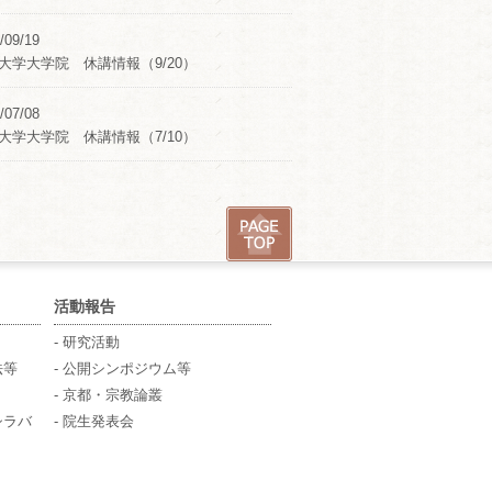
/09/19
大学大学院 休講情報（9/20）
/07/08
大学大学院 休講情報（7/10）
活動報告
- 研究活動
法等
- 公開シンポジウム等
- 京都・宗教論叢
シラバ
- 院生発表会