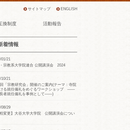
サイトマップ
ENGLISH
互換制度
活動報告
新着情報
/01/21
・宗教系大学院連合 公開講演会 2024
/10/21
2回「宗教研究会」開催のご案内(テーマ：寺院
ける就任儀礼をめぐるワークショップ ――
長者就任儀礼を事例として――)
/08/29
程変更】大谷大学大学院 公開講演会につい