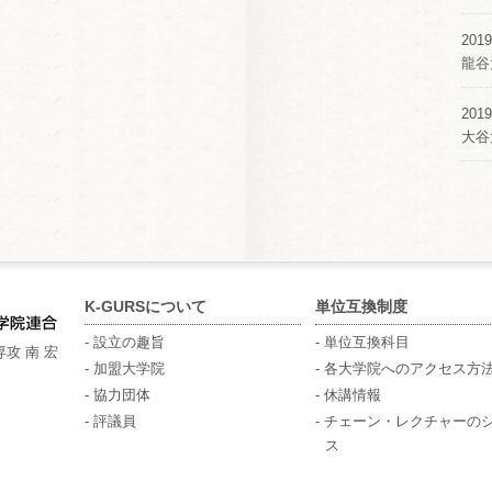
2019
龍谷
2019
大谷
K-GURSについて
単位互換制度
- 設立の趣旨
- 単位互換科目
攻 南 宏
- 加盟大学院
- 各大学院へのアクセス方
- 協力団体
- 休講情報
- 評議員
- チェーン・レクチャーの
ス