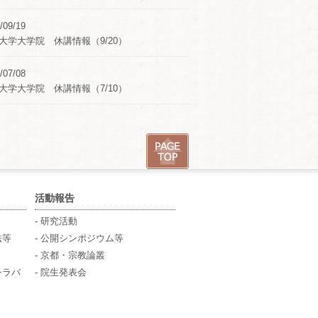
/09/19
大学大学院 休講情報（9/20）
/07/08
大学大学院 休講情報（7/10）
活動報告
- 研究活動
法等
- 公開シンポジウム等
- 京都・宗教論叢
シラバ
- 院生発表会