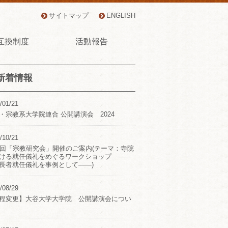
サイトマップ
ENGLISH
互換制度
活動報告
新着情報
/01/21
・宗教系大学院連合 公開講演会 2024
/10/21
2回「宗教研究会」開催のご案内(テーマ：寺院
ける就任儀礼をめぐるワークショップ ――
長者就任儀礼を事例として――)
/08/29
程変更】大谷大学大学院 公開講演会につい