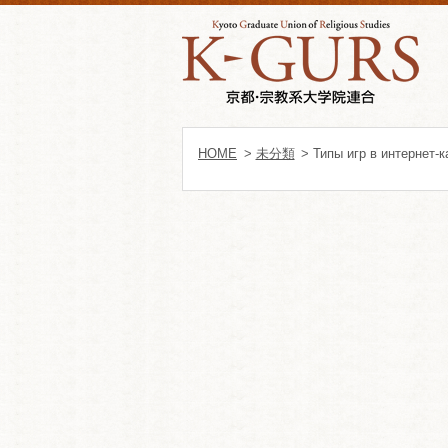
HOME
>
未分類
> Типы игр в интернет-