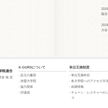
2019
龍谷
2019
大谷
K-GURSについて
単位互換制度
- 設立の趣旨
- 単位互換科目
攻 南 宏
- 加盟大学院
- 各大学院へのアクセス方
- 協力団体
- 休講情報
- 評議員
- チェーン・レクチャーの
ス