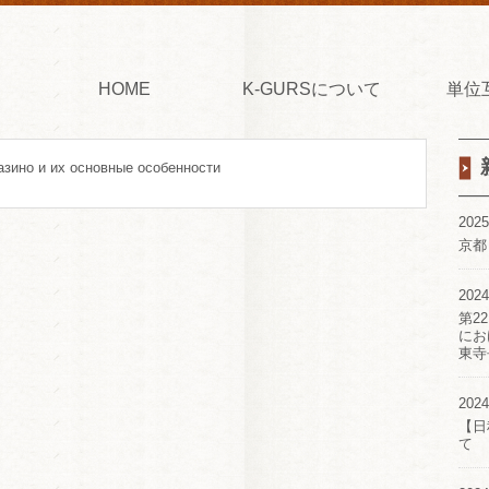
HOME
K-GURSについて
単位
казино и их основные особенности
2025
京都
2024
第2
にお
東寺
2024
【日
て