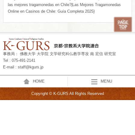
las mejores tragamonedas en Chile?|Las Mejores Tragamonedas
Online en Casinos de Chile: Guía Completa 2025}
事務局： 佛教大学 大学院 文学研究科仏教学専攻 南 宏信 研究室
Tel : 075-491-2141
E-mail : staff@kgurs.jp
HOME
MENU
Copyright © K-GURS All Rights Reserved