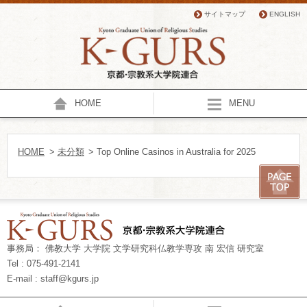
サイトマップ
ENGLISH
HOME
MENU
HOME
>
未分類
> Top Online Casinos in Australia for 2025
事務局： 佛教大学 大学院 文学研究科仏教学専攻 南 宏信 研究室
Tel : 075-491-2141
E-mail : staff@kgurs.jp