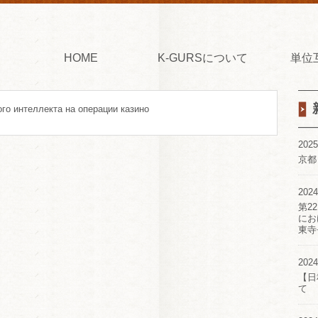
HOME
K-GURSについて
単位
го интеллекта на операции казино
2025
京都
2024
第2
にお
東寺
2024
【日
て