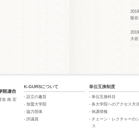
2019
龍谷
2019
大谷
K-GURSについて
単位互換制度
- 設立の趣旨
- 単位互換科目
攻 南 宏
- 加盟大学院
- 各大学院へのアクセス方
- 協力団体
- 休講情報
- 評議員
- チェーン・レクチャーの
ス