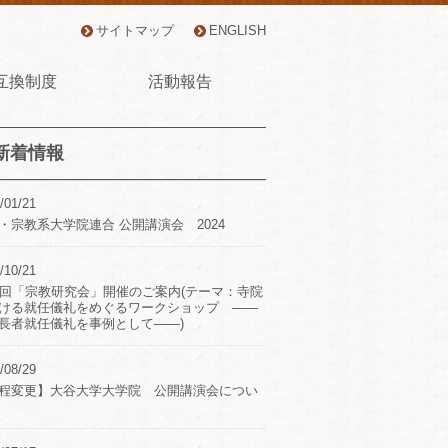
サイトマップ
ENGLISH
互換制度
活動報告
新着情報
/01/21
・宗教系大学院連合 公開講演会 2024
/10/21
2回「宗教研究会」開催のご案内(テーマ：寺院
ける就任儀礼をめぐるワークショップ ――
長者就任儀礼を事例として――)
/08/29
程変更】大谷大学大学院 公開講演会につい