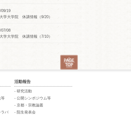
/09/19
大学大学院 休講情報（9/20）
/07/08
大学大学院 休講情報（7/10）
活動報告
- 研究活動
法等
- 公開シンポジウム等
- 京都・宗教論叢
シラバ
- 院生発表会