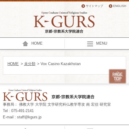
サイトマップ
ENGLISH
HOME
MENU
HOME
>
未分類
> Vox Casino Kazakhstan
事務局： 佛教大学 大学院 文学研究科仏教学専攻 南 宏信 研究室
Tel : 075-491-2141
E-mail : staff@kgurs.jp