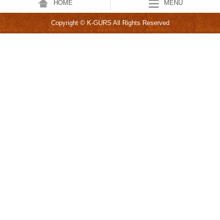
HOME
MENU
Copyright © K-GURS All Rights Reserved