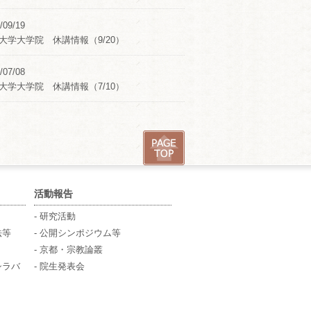
/09/19
大学大学院 休講情報（9/20）
/07/08
大学大学院 休講情報（7/10）
活動報告
- 研究活動
法等
- 公開シンポジウム等
- 京都・宗教論叢
シラバ
- 院生発表会