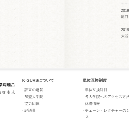
2019
龍谷
2019
大谷
K-GURSについて
単位互換制度
- 設立の趣旨
- 単位互換科目
攻 南 宏
- 加盟大学院
- 各大学院へのアクセス方
- 協力団体
- 休講情報
- 評議員
- チェーン・レクチャーの
ス