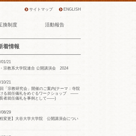
サイトマップ
ENGLISH
互換制度
活動報告
新着情報
/01/21
・宗教系大学院連合 公開講演会 2024
/10/21
2回「宗教研究会」開催のご案内(テーマ：寺院
ける就任儀礼をめぐるワークショップ ――
長者就任儀礼を事例として――)
/08/29
程変更】大谷大学大学院 公開講演会につい