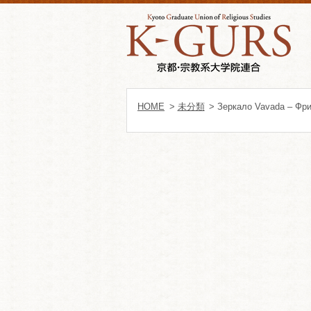
HOME
>
未分類
> Зеркало Vavada – Фри