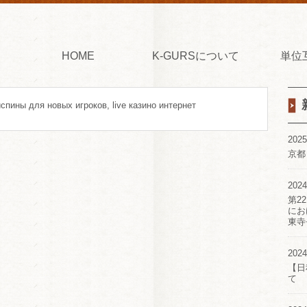
HOME
K-GURSについて
単位
спины для новых игроков, live казино интернет
2025
京都
2024
第2
にお
東寺
2024
【日
て